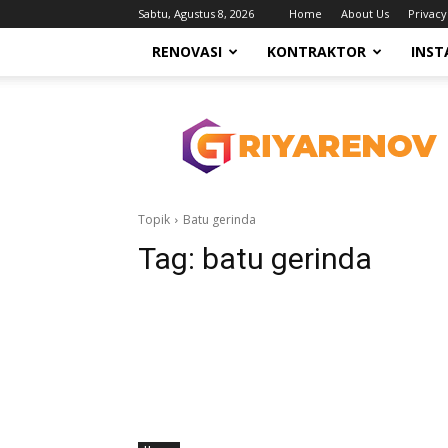
Sabtu, Agustus 8, 2026
Home
About Us
Privacy
RENOVASI
KONTRAKTOR
INST
Griyarenov.web.id
Topik
Batu gerinda
Tag:
batu gerinda