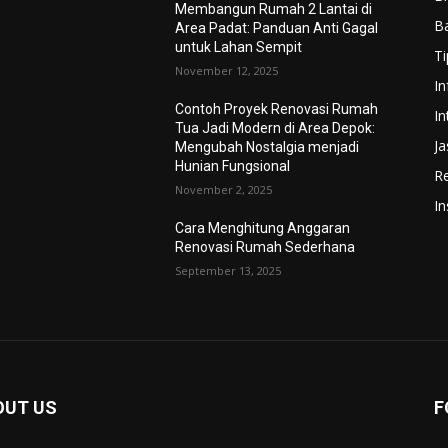
Membangun Rumah 2 Lantai di
B
Area Padat: Panduan Anti Gagal
untuk Lahan Sempit
Ti
November 12, 2025
In
Contoh Proyek Renovasi Rumah
In
Tua Jadi Modern di Area Depok:
Ja
Mengubah Nostalgia menjadi
Hunian Fungsional
R
November 2, 2025
In
Cara Menghitung Anggaran
Renovasi Rumah Sederhana
September 13, 2025
OUT US
F