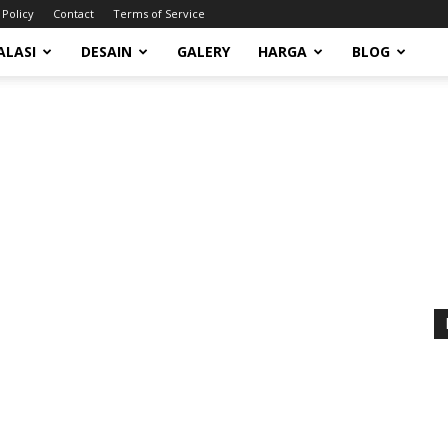
 Policy
Contact
Terms of Service
ALASI
DESAIN
GALERY
HARGA
BLOG