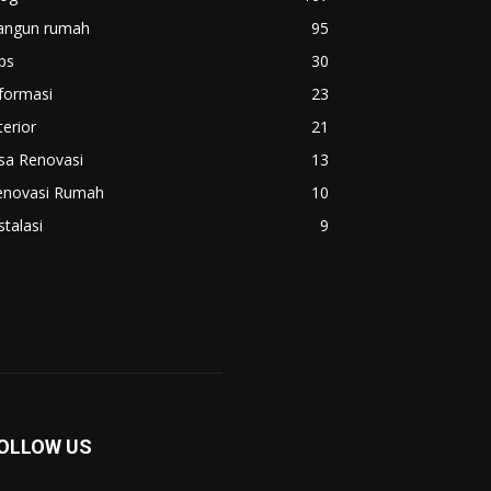
angun rumah
95
ps
30
formasi
23
terior
21
sa Renovasi
13
enovasi Rumah
10
stalasi
9
OLLOW US