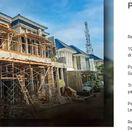
P
Re
10
di
P
Ga
Tr
ya
Pe
L
Re
D