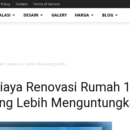
 Policy
Contact
Terms of Service
ALASI
DESAIN
GALERY
HARGA
BLOG
 1 Lantai vs 2 Lantai: Mana yang Lebih...
iaya Renovasi Rumah 1 
ang Lebih Menguntung