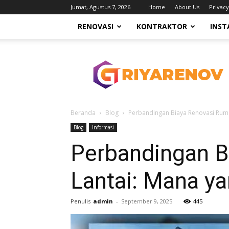
Jumat, Agustus 7, 2026
Home
About Us
Privacy
RENOVASI
KONTRAKTOR
INST
Griyarenov.web.id
Beranda
Blog
Perbandingan Biaya Renovasi Rumah
Blog
Informasi
Perbandingan B
Lantai: Mana y
Penulis
admin
-
September 9, 2025
445