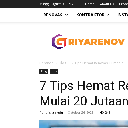
Minggu, Agustus 9, 2026
Home
About Us
Priva
RENOVASI
KONTRAKTOR
INST
Griyarenov.web.id
Beranda
Blog
7 Tips Hemat Renovasi Rumah di C
Blog
Tips
7 Tips Hemat R
Mulai 20 Jutaa
Penulis
admin
-
Oktober 26, 2025
243