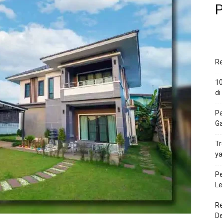
P
Re
10
di
P
Ga
Tr
ya
Pe
L
Re
D