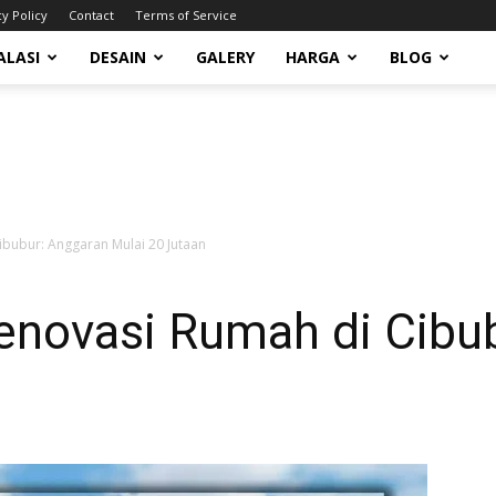
cy Policy
Contact
Terms of Service
ALASI
DESAIN
GALERY
HARGA
BLOG
ibubur: Anggaran Mulai 20 Jutaan
enovasi Rumah di Cibu
n